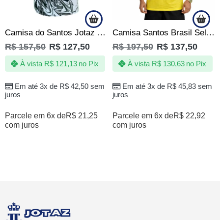
Camisa do Santos Jotaz Orgulho que nem todos pode ter – Masculina
Camisa Santos Brasil Seleção de Quebrada Brasileira Amarela
R$
157,50
R$
127,50
R$
197,50
R$
137,50
À vista
R$
121,13
no Pix
À vista
R$
130,63
no Pix
Em até 3x de
R$
42,50
sem
Em até 3x de
R$
45,83
sem
juros
juros
Parcele em 6x de
R$
21,25
Parcele em 6x de
R$
22,92
com juros
com juros