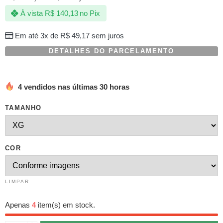
com
À vista
R$
140,13
no Pix
baseado
em
avaliações
Em até 3x de
R$
49,17
sem juros
de
clientes
DETALHES DO PARCELAMENTO
4 vendidos nas últimas 30 horas
TAMANHO
COR
LIMPAR
Apenas
4
item(s) em stock.