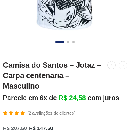
Camisa do Santos – Jotaz –
Carpa centenaria –
Masculino
Parcele em 6x de
R$
24,58
com juros
(
2
avaliações de clientes)
Avaliado
2
como
R$
207,50
R$
147,50
5.00
de 5,