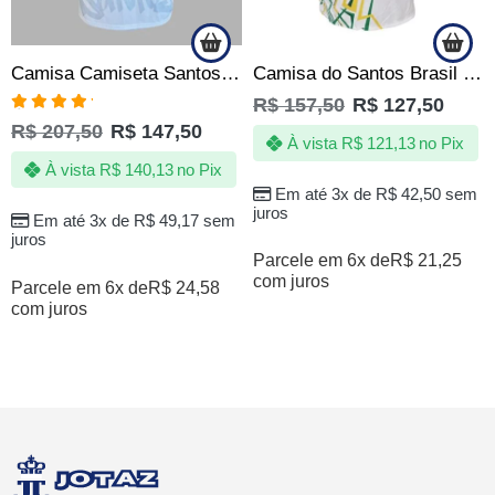
Camisa Camiseta Santos Sempre Santos – Eterno 10 – Oficial
Camisa do Santos Brasil – Jotaz – copa – Produto Oficial
R$
157,50
R$
127,50
Avaliação
R$
207,50
R$
147,50
5.00
de 5
À vista
R$
121,13
no Pix
À vista
R$
140,13
no Pix
Em até 3x de
R$
42,50
sem
juros
Em até 3x de
R$
49,17
sem
juros
Parcele em 6x de
R$
21,25
com juros
Parcele em 6x de
R$
24,58
com juros