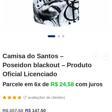
Camisa do Santos –
Poseidon blackout – Produto
Oficial Licenciado
Parcele em 6x de
R$
24,58
com juros
(
7
avaliações de clientes)
Avaliado
7
como
R$
207,50
R$
147,50
4.86
de 5,