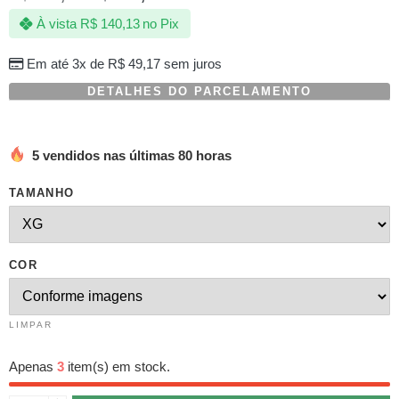
com
À vista
R$
140,13
no Pix
baseado
em
avaliações
Em até 3x de
R$
49,17
sem juros
de
clientes
DETALHES DO PARCELAMENTO
5 vendidos nas últimas 80 horas
TAMANHO
COR
LIMPAR
Apenas
3
item(s) em stock.