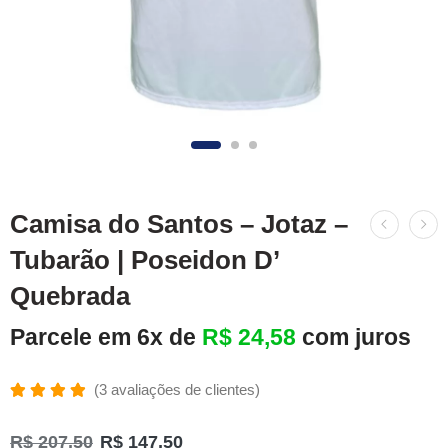
Camisa do Santos – Jotaz –
Tubarão | Poseidon D’
Quebrada
Parcele em 6x de
R$
24,58
com juros
(
3
avaliações de clientes)
Avaliado
3
como
R$
207,50
R$
147,50
5.00
de 5,