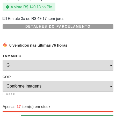
com
À vista
R$
140,13
no Pix
baseado
em
avaliações
Em até 3x de
R$
49,17
sem juros
de
clientes
DETALHES DO PARCELAMENTO
8 vendidos nas últimas 76 horas
TAMANHO
COR
LIMPAR
Apenas
17
item(s) em stock.