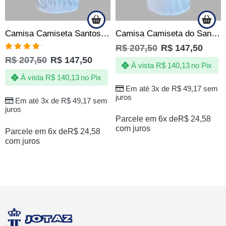
Camisa Camiseta Santos Sempre Santos – Eterno 10 – Oficial
Camisa Camiseta do Santos – O Revide – Produto Oficial
R$
207,50
R$
147,50
Avaliação
R$
207,50
R$
147,50
5.00
de 5
À vista
R$
140,13
no Pix
À vista
R$
140,13
no Pix
Em até 3x de
R$
49,17
sem
juros
Em até 3x de
R$
49,17
sem
juros
Parcele em 6x de
R$
24,58
com juros
Parcele em 6x de
R$
24,58
com juros