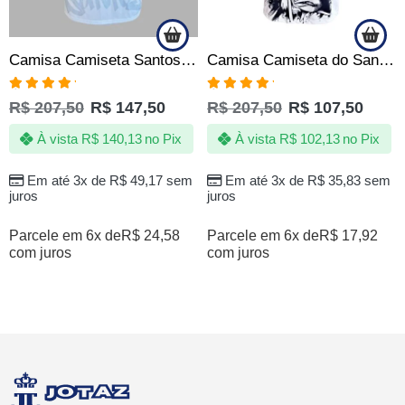
Camisa Camiseta Santos Sempre Santos – Eterno 10 – Oficial
Camisa Camiseta do Santos – O retorno do principe
Avaliação
Avaliação
R$
207,50
R$
147,50
R$
207,50
R$
107,50
5.00
de 5
5.00
de 5
À vista
R$
140,13
no Pix
À vista
R$
102,13
no Pix
Em até 3x de
R$
49,17
sem
Em até 3x de
R$
35,83
sem
juros
juros
Parcele em 6x de
R$
24,58
Parcele em 6x de
R$
17,92
com juros
com juros