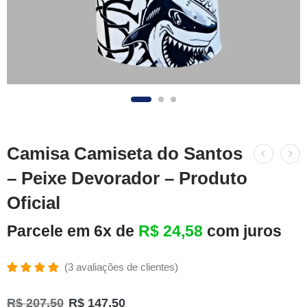
Camisa Camiseta do Santos
– Peixe Devorador – Produto
Oficial
Parcele em 6x de
R$
24,58
com juros
(
3
avaliações de clientes)
Avaliado
3
como
R$
207,50
R$
147,50
5.00
de 5,