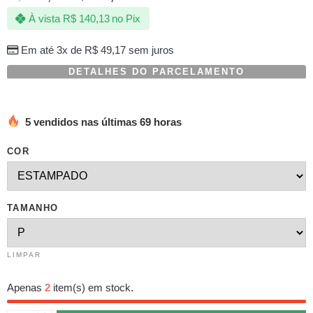
com
À vista
R$
140,13
no Pix
baseado
em
avaliações
Em até 3x de
R$
49,17
sem juros
de
clientes
DETALHES DO PARCELAMENTO
5 vendidos nas últimas 69 horas
COR
TAMANHO
LIMPAR
Apenas
2
item(s) em stock.