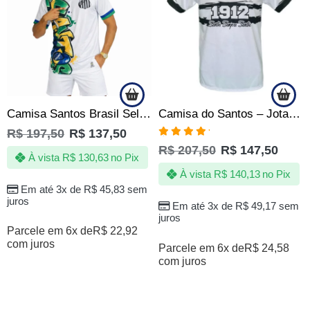
Camisa Santos Brasil Seleção Quebrada Brasileira Copa Branca
Camisa do Santos – Jotaz – Tubarão | Poseidon D’ Quebrada
R$
197,50
R$
137,50
Avaliação
R$
207,50
R$
147,50
5.00
de 5
À vista
R$
130,63
no Pix
À vista
R$
140,13
no Pix
Em até 3x de
R$
45,83
sem
juros
Em até 3x de
R$
49,17
sem
juros
Parcele em 6x de
R$
22,92
com juros
Parcele em 6x de
R$
24,58
com juros