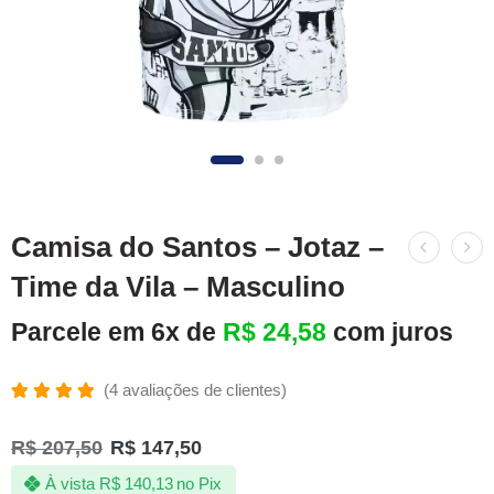
Camisa do Santos – Jotaz –
Time da Vila – Masculino
Parcele em 6x de
R$
24,58
com juros
(
4
avaliações de clientes)
Avaliado
4
como
R$
207,50
R$
147,50
5.00
de 5,
com
À vista
R$
140,13
no Pix
baseado