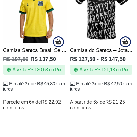
Camisa Santos Brasil Seleção de Quebrada Brasileira Amarela
Camisa do Santos – Jotaz – Grafite de Quebrada Bimundial – Masculino
R$
197,50
R$
137,50
R$
127,50
-
R$
147,50
À vista
R$
130,63
no Pix
À vista
R$
121,13
no Pix
Em até 3x de
R$
45,83
sem
Em até 3x de
R$
42,50
sem
juros
juros
Parcele em 6x de
R$
22,92
A partir de 6x de
R$
21,25
com juros
com juros