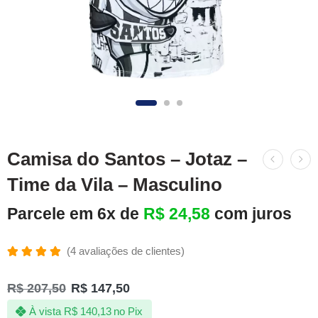
Camisa do Santos – Jotaz –
Time da Vila – Masculino
Parcele em 6x de
R$
24,58
com juros
(
4
avaliações de clientes)
Avaliado
4
como
R$
207,50
R$
147,50
5.00
de 5,
com
À vista
R$
140,13
no Pix
baseado