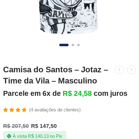
Camisa do Santos – Jotaz –
Time da Vila – Masculino
Parcele em 6x de
R$
24,58
com juros
(
4
avaliações de clientes)
Avaliado
4
como
R$
207,50
R$
147,50
5.00
de 5,
com
À vista
R$
140,13
no Pix
baseado