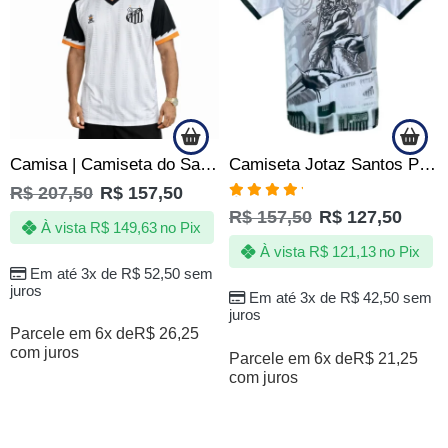
Camisa | Camiseta do Santos – A Energia da Vila Nunca Falha – Oficial
Camiseta Jotaz Santos Poseidon – Masculino
R$
207,50
R$
157,50
Avaliação
R$
157,50
R$
127,50
5.00
de 5
À vista
R$
149,63
no Pix
À vista
R$
121,13
no Pix
Em até 3x de
R$
52,50
sem
juros
Em até 3x de
R$
42,50
sem
juros
Parcele em 6x de
R$
26,25
com juros
Parcele em 6x de
R$
21,25
com juros