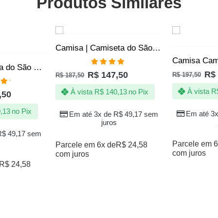
Produtos Similares
SALE
SALE
Camisa | Camiseta do São Paulo FC – Vovô Vibrante – Produto Oficial
Camisa Camiseta do São Paulo SPFC – Golpe Insano do Santo Paulo Voadora Imortal – Oficial
Avaliação
R$
R$
147,50
R$
197,50
R$
187,50
4.80
de 5
ação
À vista
R
À vista
R$
140,13
no Pix
,50
 5
,13
no Pix
Em até 3
Em até 3x de
R$
49,17
sem
juros
R$
49,17
sem
Parcele em 6
Parcele em 6x de
R$
24,58
com juros
com juros
R$
24,58