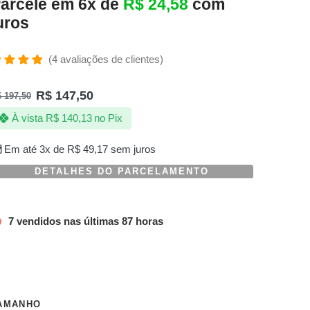
arcele em 6x de
R$
24,58
com
uros
(
4
avaliações de clientes)
valiado
omo
R$
147,50
$
197,50
.00
de 5,
om
À vista
R$
140,13
no Pix
aseado
m
valiações
Em até 3x de
R$
49,17
sem juros
e
lientes
DETALHES DO PARCELAMENTO
7 vendidos nas últimas 87 horas
AMANHO