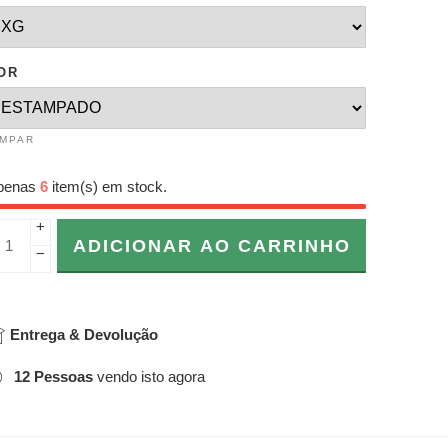
OR
IMPAR
penas
6
item(s) em stock.
+
ADICIONAR AO CARRINHO
−
Entrega & Devolução
12
Pessoas
vendo isto agora