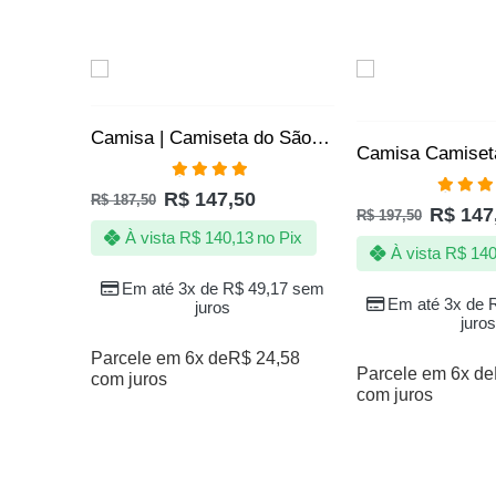
SALE
SALE
Camisa | Camiseta do São Paulo SPFC – Noites de Glórias Tricolor – Oficial
Avaliação
R$
147,50
R$
187,50
4.80
de 5
Avali
R$
147
R$
197,50
5.00
de
À vista
R$
140,13
no Pix
À vista
R$
140
Em até 3x de
R$
49,17
sem
Em até 3x de
juros
juros
Parcele em 6x de
R$
24,58
Parcele em 6x de
com juros
com juros