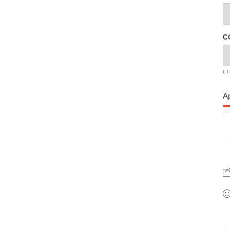
C
L
A