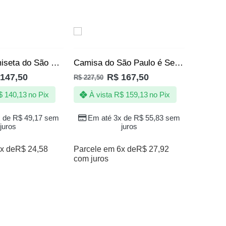
SALE
SALE
Camisa Camiseta do São Paulo SPFC Clube da Fé Produto Oficial
Camisa do São Paulo é Sentimento Batimento Cardíaco Oficial
147,50
R$
167,50
R$
227,50
$
140,13
no Pix
À vista
R$
159,13
no Pix
x de
R$
49,17
sem
Em até 3x de
R$
55,83
sem
juros
juros
x de
R$
24,58
Parcele em 6x de
R$
27,92
com juros
R$
197,50
À vi
Em a