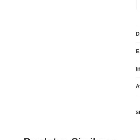
D
E
I
A
S