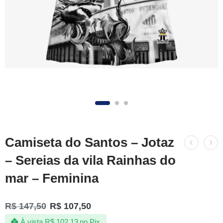
Camiseta do Santos – Jotaz
– Sereias da vila Rainhas do
mar – Feminina
R$
147,50
R$
107,50
À vista
R$
102,13
no Pix