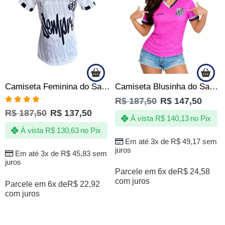
Camiseta Feminina do Santos FC Torcedora Peixe Oficial
Camiseta Blusinha do Santos Feminina Rosa Mulher Baby look
R$
187,50
R$
147,50
Avaliação
R$
187,50
R$
137,50
5.00
de 5
À vista
R$
140,13
no Pix
À vista
R$
130,63
no Pix
Em até 3x de
R$
49,17
sem
juros
Em até 3x de
R$
45,83
sem
juros
Parcele em 6x de
R$
24,58
com juros
Parcele em 6x de
R$
22,92
com juros