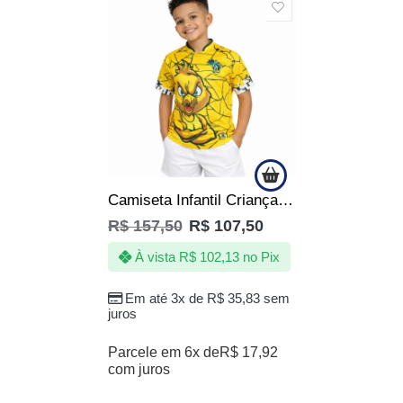
SALE
Camiseta Infantil Criança Menino Menina Brasil Copa Amarela
R$
157,50
R$
107,50
À vista
R$
102,13
no Pix
Em até 3x de
R$
35,83
sem
juros
Parcele em 6x de
R$
17,92
com juros