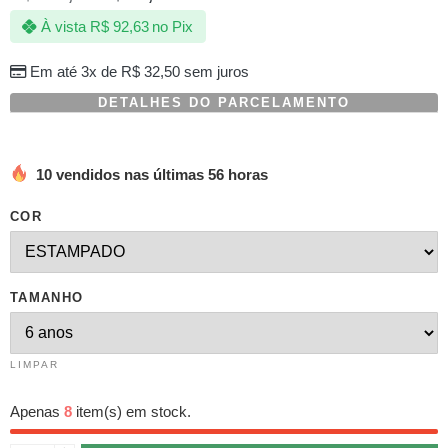
com
À vista
R$
92,63
no Pix
baseado
em
avaliações
Em até 3x de
R$
32,50
sem juros
de
clientes
DETALHES DO PARCELAMENTO
10 vendidos nas últimas 56 horas
COR
TAMANHO
LIMPAR
Apenas
8
item(s) em stock.