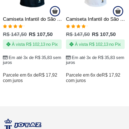
Camiseta Infantil do São Paulo SPFC Voadora – Golpe Insano do Santo Paulo – Oficial
Camiseta Infantil do São Paulo SPFC Campeão de Tudo – Oficial
Avaliação
Avaliação
R$
147,50
R$
107,50
R$
147,50
R$
107,50
5.00
de 5
5.00
de 5
À vista
R$
102,13
no Pix
À vista
R$
102,13
no Pix
Em até 3x de
R$
35,83
sem
Em até 3x de
R$
35,83
sem
juros
juros
Parcele em 6x de
R$
17,92
Parcele em 6x de
R$
17,92
com juros
com juros