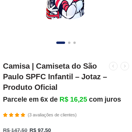
Camisa | Camiseta do São
Paulo SPFC Infantil – Jotaz –
Produto Oficial
Parcele em 6x de
R$
16,25
com juros
(
3
avaliações de clientes)
Avaliado
3
como
R$
147,50
R$
97,50
5.00
de 5,