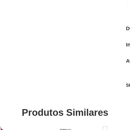
D
I
A
S
Produtos Similares