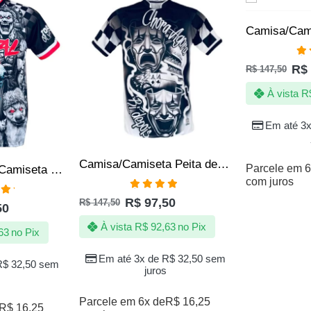
SALE
SALE
Av
R$
R$
147,50
5.
À vista
R
Em até 3
Camisa/Camiseta Peita de Quebrada – Chora agora Ri depois
Parcele em 6
Camisa | Peita | Camiseta de Quebrada Natal na Favela – Top1
com juros
Avaliação
R$
97,50
R$
147,50
ação
4.88
de 5
50
 5
À vista
R$
92,63
no Pix
63
no Pix
Em até 3x de
R$
32,50
sem
R$
32,50
sem
juros
Parcele em 6x de
R$
16,25
R$
16,25