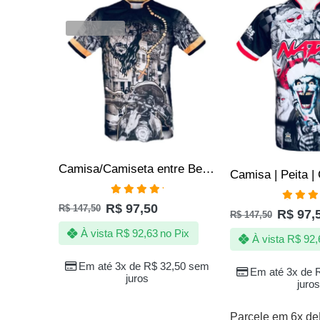
SALE
SALE
VENDIDOS
Camisa/Camiseta entre Becos e Vielas
Avaliação
R$
97,50
R$
147,50
Avali
5.00
de 5
R$
97,
R$
147,50
5.00
de
À vista
R$
92,63
no Pix
À vista
R$
92,
Em até 3x de
R$
32,50
sem
Em até 3x de
juros
juros
Parcele em 6x de