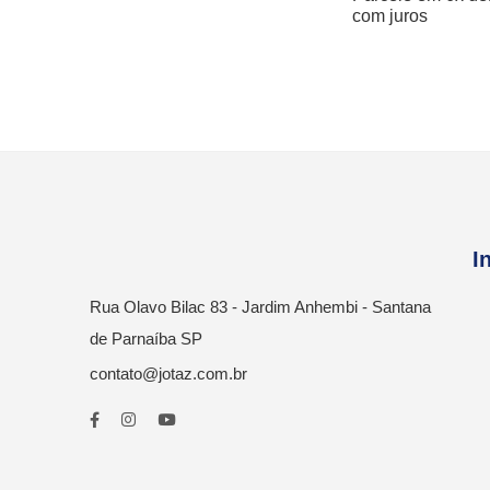
com juros
I
Rua Olavo Bilac 83 - Jardim Anhembi - Santana
de Parnaíba SP
contato@jotaz.com.br