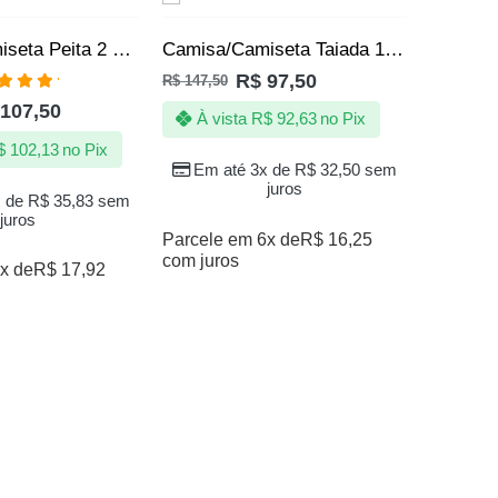
SALE
SALE
Camisa/Camiseta Peita 2 Pac Tupac Hip Hop Rap Rapper
Camisa/Camiseta Taiada 1000 Grau – Irmãos Metralha – Grau
R$
97,50
R$
147,50
aliação
107,50
00
de 5
À vista
R$
92,63
no Pix
$
102,13
no Pix
Em até 3x de
R$
32,50
sem
juros
x de
R$
35,83
sem
juros
Parcele em 6x de
R$
16,25
com juros
x de
R$
17,92
R$
147,50
À vi
Em a
Parcele 