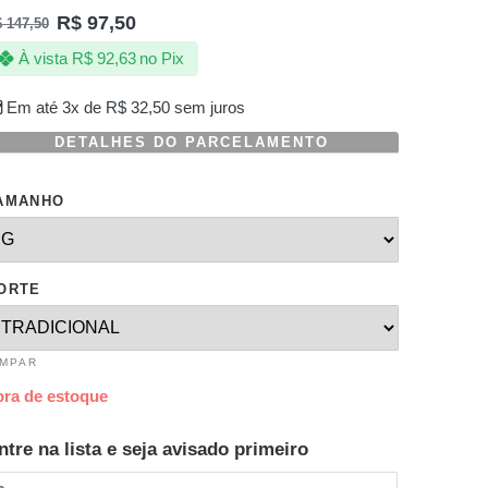
R$
97,50
$
147,50
À vista
R$
92,63
no Pix
Em até 3x de
R$
32,50
sem juros
DETALHES DO PARCELAMENTO
AMANHO
ORTE
IMPAR
ora de estoque
ntre na lista e seja avisado primeiro