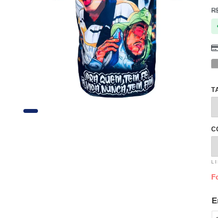
R
T
C
L
F
E