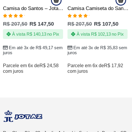
Camisa do Santos – Jotaz – Time da Vila – Masculino
Camisa Camiseta do Santos – O retorno do principe
Avaliação
Avaliação
R$
207,50
R$
147,50
R$
207,50
R$
107,50
5.00
de 5
5.00
de 5
À vista
R$
140,13
no Pix
À vista
R$
102,13
no Pix
Em até 3x de
R$
49,17
sem
Em até 3x de
R$
35,83
sem
juros
juros
Parcele em 6x de
R$
24,58
Parcele em 6x de
R$
17,92
com juros
com juros