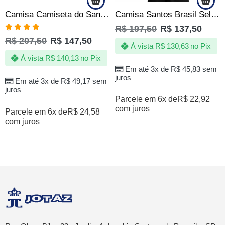
Camisa Camiseta do Santos – O Escudo Que Impõe Respeito – Oficial
Camisa Santos Brasil Seleção de Quebrada Brasileira Amarela
R$
197,50
R$
137,50
Avaliação
R$
207,50
R$
147,50
4.80
de 5
À vista
R$
130,63
no Pix
À vista
R$
140,13
no Pix
Em até 3x de
R$
45,83
sem
juros
Em até 3x de
R$
49,17
sem
juros
Parcele em 6x de
R$
22,92
com juros
Parcele em 6x de
R$
24,58
com juros