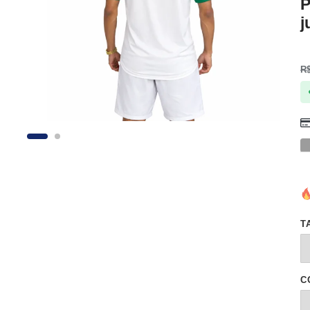
P
j
R
T
C