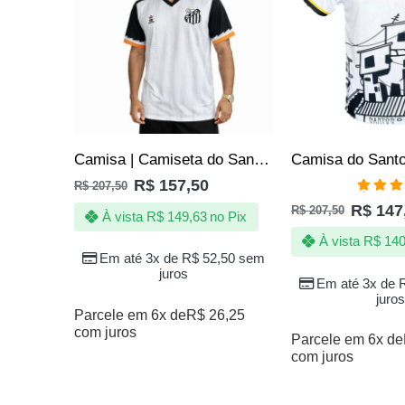
Camisa | Camiseta do Santos – A Energia da Vila Nunca Falha – Oficial
R$
157,50
R$
207,50
Avali
R$
147
R$
207,50
5.00
de
À vista
R$
149,63
no Pix
À vista
R$
140
Em até 3x de
R$
52,50
sem
juros
Em até 3x de
juros
Parcele em 6x de
R$
26,25
com juros
Parcele em 6x de
com juros