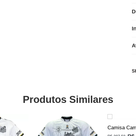
D
I
A
S
Produtos Similares
SALE
SALE