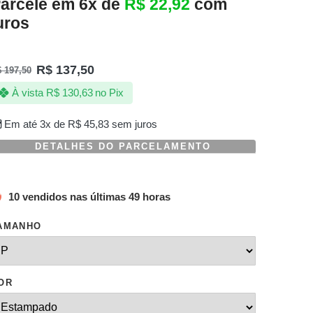
arcele em 6x de
R$
22,92
com
uros
R$
137,50
$
197,50
À vista
R$
130,63
no Pix
Em até 3x de
R$
45,83
sem juros
DETALHES DO PARCELAMENTO
10 vendidos nas últimas 49 horas
AMANHO
OR