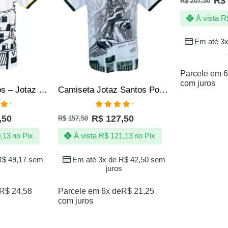
R$
R$
207,50
À vista
R
Em até 3
Parcele em 6
com juros
Camisa do Santos – Jotaz – Santos desde pequeno – Meninos da vila
Camiseta Jotaz Santos Poseidon – Masculino
ação
Avaliação
,50
R$
127,50
R$
157,50
 5
5.00
de 5
,13
no Pix
À vista
R$
121,13
no Pix
R$
49,17
sem
Em até 3x de
R$
42,50
sem
juros
R$
24,58
Parcele em 6x de
R$
21,25
com juros