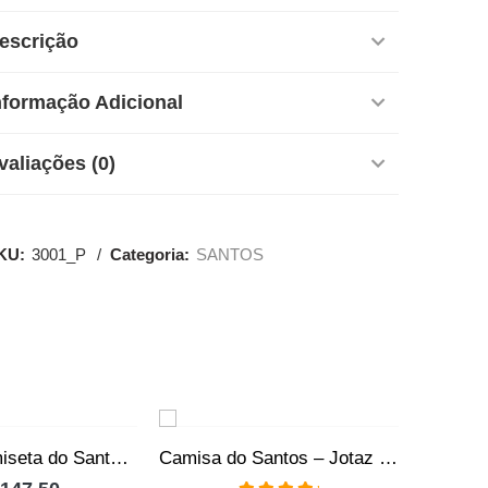
escrição
nformação Adicional
valiações (0)
KU:
3001_P
Categoria:
SANTOS
SALE
SALE
Camisa Camiseta do Santos – O Revide – Produto Oficial
Camisa do Santos – Jotaz – Time da Vila – Masculino