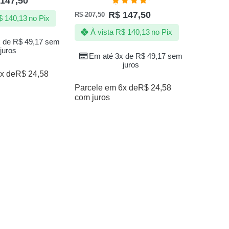
147,50
Avaliação
R$
147,50
R$
207,50
5.00
de 5
$
140,13
no Pix
À vista
R$
140,13
no Pix
x de
R$
49,17
sem
juros
Em até 3x de
R$
49,17
sem
juros
x de
R$
24,58
Parcele em 6x de
R$
24,58
com juros
R$
207,50
À vi
Em a
Parcele 
com juro