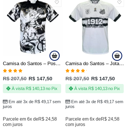
SALE
SALE
Camisa do Santos – Poseidon blackout – Produto Oficial Licenciado
Camisa do Santos – Jotaz – Tubarão | Poseidon D’ Quebrada
Avaliação
Avaliação
R$
207,50
R$
147,50
R$
207,50
R$
147,50
4.86
de 5
5.00
de 5
À vista
R$
140,13
no Pix
À vista
R$
140,13
no Pix
Em até 3x de
R$
49,17
sem
Em até 3x de
R$
49,17
sem
juros
juros
Parcele em 6x de
R$
24,58
Parcele em 6x de
R$
24,58
com juros
com juros