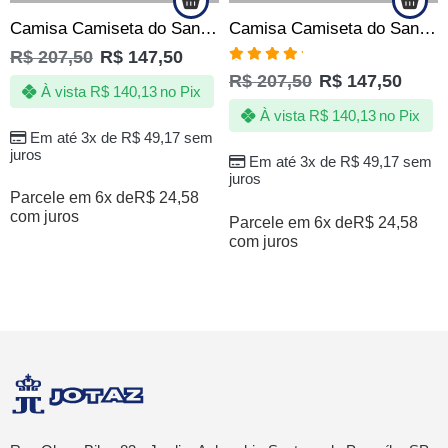
Camisa Camiseta do Santos – O Revide – Produto Oficial
Camisa Camiseta do Santos – Peixe Devorador – Produto Oficial
R$
207,50
R$
147,50
Avaliação
R$
207,50
R$
147,50
5.00
de 5
À vista
R$
140,13
no Pix
À vista
R$
140,13
no Pix
Em até 3x de
R$
49,17
sem
juros
Em até 3x de
R$
49,17
sem
juros
Parcele em 6x de
R$
24,58
com juros
Parcele em 6x de
R$
24,58
com juros