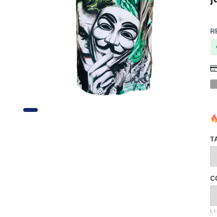
R
T
C
L