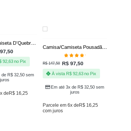
SALE
SALE
VENDI
Camisa/Camiseta D’Quebrada Milionário
Camisa/Camiseta Pousadão Milionário – Tio Patinhas – Cifrão
97,50
Avaliação
$
92,63
no Pix
R$
97,50
R$
147,50
5.00
de 5
À vista
R$
92,63
no Pix
x de
R$
32,50
sem
juros
Em até 3x de
R$
32,50
sem
juros
x de
R$
16,25
Parcele em 6x de
R$
16,25
R$
147,50
com juros
À vi