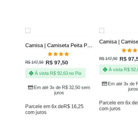
SALE
SALE
Camisa | Camiseta Peita Pipa Pipeiro | Linha Chilena 10 dez
Avali
R$
97,
R$
147,50
Avaliação
5.00
de
R$
97,50
R$
147,50
5.00
de 5
À vista
R$
92,
À vista
R$
92,63
no Pix
Em até 3x de
Em até 3x de
R$
32,50
sem
juros
juros
Parcele em 6x de
Parcele em 6x de
R$
16,25
com juros
com juros