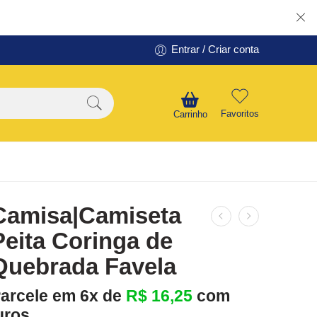
Entrar / Criar conta
Favoritos
Carrinho
Camisa|Camiseta
Peita Coringa de
Quebrada Favela
arcele em 6x de
R$
16,25
com
uros