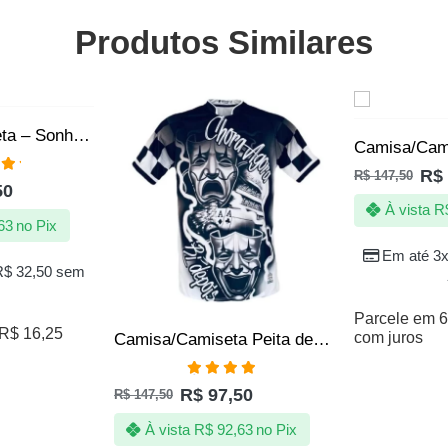
Produtos Similares
SALE
SALE
Camisa | Camiseta – Sonho da Quebrada – Peneira de Futebol
R$
R$
147,50
ação
50
 5
À vista
R
63
no Pix
Em até 3
R$
32,50
sem
Parcele em 6
R$
16,25
com juros
Camisa/Camiseta Peita de Quebrada – Chora agora Ri depois
Avaliação
R$
97,50
R$
147,50
4.88
de 5
À vista
R$
92,63
no Pix