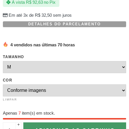
À vista
R$
92,63
no Pix
baseado
em
avaliação
Em até 3x de
R$
32,50
sem juros
de
cliente
DETALHES DO PARCELAMENTO
4 vendidos nas últimas 70 horas
TAMANHO
COR
LIMPAR
Apenas
7
item(s) em stock.
+