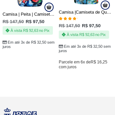
Camisa |Camiseta de Quebrada Pipa Pipeiros Papagaio Arraia Cafifa
Camisa | Peita | Camiseta de Quebrada – Lendas do Funk – TOP
R$
147,50
R$
97,50
Avaliação
R$
147,50
R$
97,50
5.00
de 5
À vista
R$
92,63
no Pix
À vista
R$
92,63
no Pix
Em até 3x de
R$
32,50
sem
Em até 3x de
R$
32,50
sem
juros
juros
Parcele em 6x de
R$
16,25
com juros