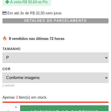
À vista
R$
92,63
no Pix
baseado
em
avaliação
Em até 3x de
R$
32,50
sem juros
de
cliente
DETALHES DO PARCELAMENTO
8 vendidos nas últimas 72 horas
TAMANHO
COR
LIMPAR
Apenas
2
item(s) em stock.
+