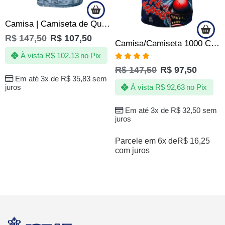
Camisa | Camiseta de Quebrada Sabotage Hip Hop Rap Rapper
R$
147,50
R$
107,50
Camisa/Camiseta 1000 Chora Agora Ri Depois
À vista
R$
102,13
no Pix
Avaliação
R$
147,50
R$
97,50
5.00
de 5
Em até 3x de
R$
35,83
sem
juros
À vista
R$
92,63
no Pix
Em até 3x de
R$
32,50
sem
juros
Parcele em 6x de
R$
16,25
com juros