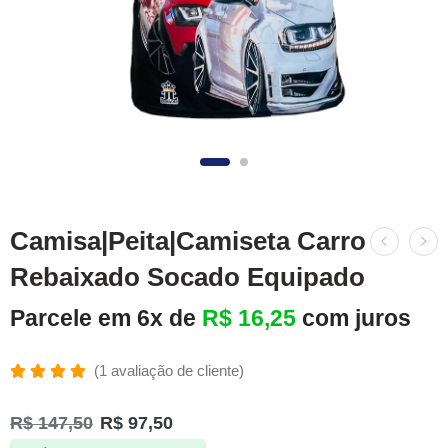
Camisa|Peita|Camiseta Carro
Rebaixado Socado Equipado
Parcele em 6x de
R$
16,25
com juros
(
1
avaliação de cliente)
Avaliado
1
como
R$
147,50
R$
97,50
5.00
de 5,
com