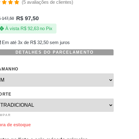
(
5
avaliações de clientes)
valiado
omo
R$
97,50
$
147,50
.00
de 5,
om
À vista
R$
92,63
no Pix
aseado
m
valiações
Em até 3x de
R$
32,50
sem juros
e
lientes
DETALHES DO PARCELAMENTO
AMANHO
ORTE
IMPAR
ora de estoque