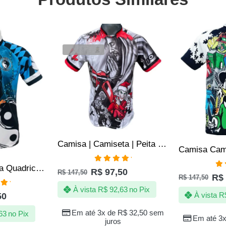
SALE
SALE
VENDIDOS
Camisa | Camiseta | Peita Natal 1000 Graus de Quebrada
Camisa/Camiseta Quadriculado Celeste
Avaliação
R$
97,50
R$
147,50
Av
5.00
de 5
R$
R$
147,50
5.
À vista
R$
92,63
no Pix
ação
À vista
R
50
 5
Em até 3x de
R$
32,50
sem
63
no Pix
Em até 3
juros