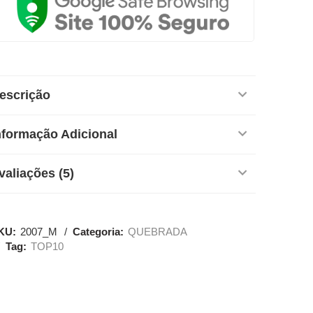
escrição
nformação Adicional
valiações (5)
KU:
2007_M
Categoria:
QUEBRADA
Tag:
TOP10