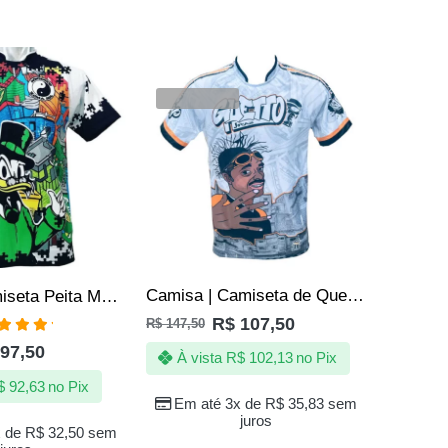
SALE
SALE
VENDIDOS
Camisa | Camiseta de Quebrada Sabotage Hip Hop Rap Rapper
Camisa Camiseta Peita Monsenhor – Tio Patinhas
R$
107,50
R$
147,50
aliação
97,50
00
de 5
À vista
R$
102,13
no Pix
$
92,63
no Pix
R$
147,50
Em até 3x de
R$
35,83
sem
juros
À vi
x de
R$
32,50
sem