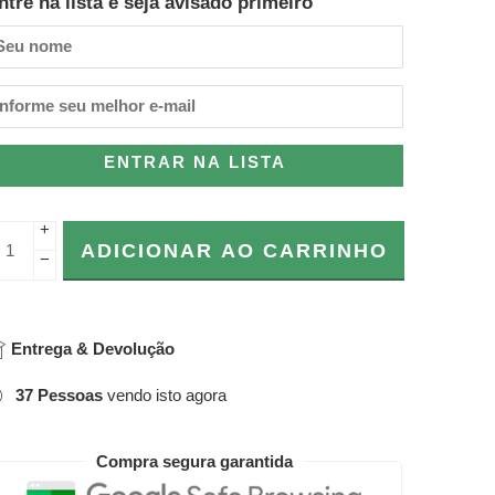
ntre na lista e seja avisado primeiro
ENTRAR NA LISTA
+
ADICIONAR AO CARRINHO
−
Entrega & Devolução
37
Pessoas
vendo isto agora
Compra segura garantida