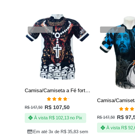
SALE
SALE
VENDIDOS
VENDIDOS
Camisa/Camiseta a Fé fortalece – Hip Hop – Rap
Avaliação
R$
107,50
R$
147,50
5.00
de 5
Avali
R$
97,
R$
147,50
À vista
R$
102,13
no Pix
5.00
de
À vista
R$
92,
Em até 3x de
R$
35,83
sem