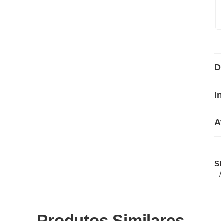
D
I
A
S
Produtos Similares