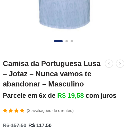
Camisa da Portuguesa Lusa
– Jotaz – Nunca vamos te
abandonar – Masculino
Parcele em 6x de
R$
19,58
com juros
(
3
avaliações de clientes)
Avaliado
3
como
R$
157,50
R$
117,50
5.00
de 5,