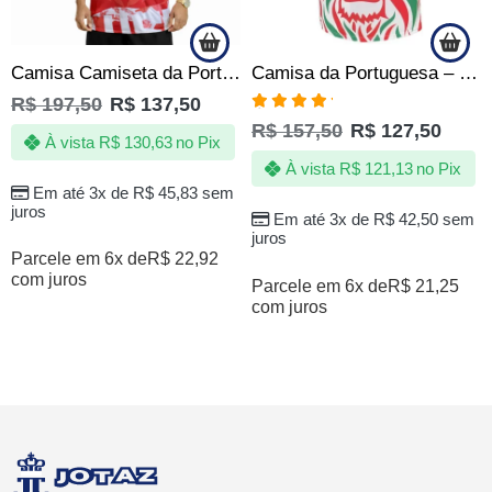
Camisa Camiseta da Portuguesa Lusa Torcedor Oficial Top
Camisa da Portuguesa – Jotaz – Rei das selvas – Masculino
R$
197,50
R$
137,50
Avaliação
R$
157,50
R$
127,50
5.00
de 5
À vista
R$
130,63
no Pix
À vista
R$
121,13
no Pix
Em até 3x de
R$
45,83
sem
juros
Em até 3x de
R$
42,50
sem
juros
Parcele em 6x de
R$
22,92
com juros
Parcele em 6x de
R$
21,25
com juros