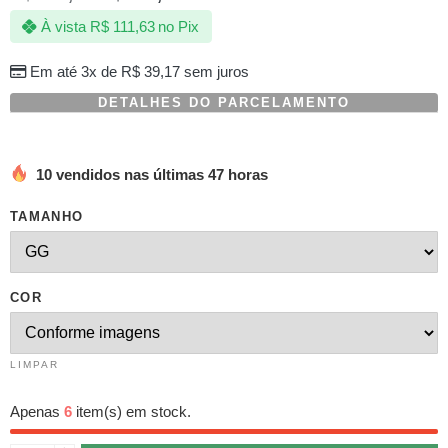
com
À vista
R$
111,63
no Pix
baseado
em
avaliações
Em até 3x de
R$
39,17
sem juros
de
clientes
DETALHES DO PARCELAMENTO
10 vendidos nas últimas 47 horas
TAMANHO
COR
LIMPAR
Apenas
6
item(s) em stock.