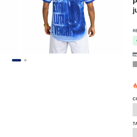
P
j
R
C
T