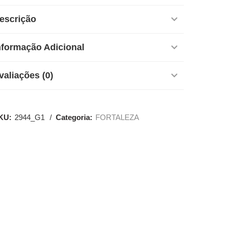
escrição
nformação Adicional
valiações (0)
KU:
2944_G1
Categoria:
FORTALEZA