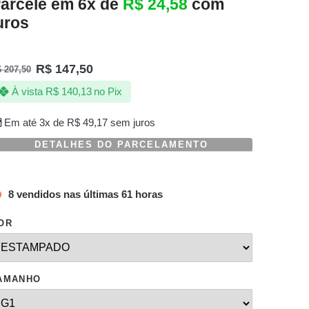
arcele em 6x de
R$
24,58
com
uros
R$
147,50
$
207,50
À vista
R$
140,13
no Pix
Em até 3x de
R$
49,17
sem juros
DETALHES DO PARCELAMENTO
8 vendidos nas últimas 61 horas
OR
AMANHO