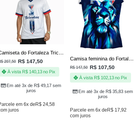
Camiseta do Fortaleza Tricolor de Aço Branca Masculina Oficial
Camisa feminina do Fortaleza – Jotaz – Leão Celeste
R$
147,50
R$
207,50
R$
107,50
R$
147,50
À vista
R$
140,13
no Pix
À vista
R$
102,13
no Pix
Em até 3x de
R$
49,17
sem
juros
Em até 3x de
R$
35,83
sem
juros
Parcele em 6x de
R$
24,58
com juros
Parcele em 6x de
R$
17,92
com juros