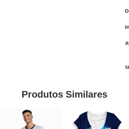
D
I
A
S
Produtos Similares
SALE
SALE