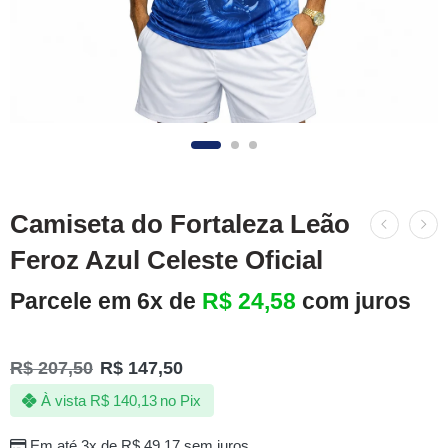
Camiseta do Fortaleza Leão
Feroz Azul Celeste Oficial
Parcele em 6x de
R$
24,58
com juros
R$
207,50
R$
147,50
À vista
R$
140,13
no Pix
Em até 3x de
R$
49,17
sem juros