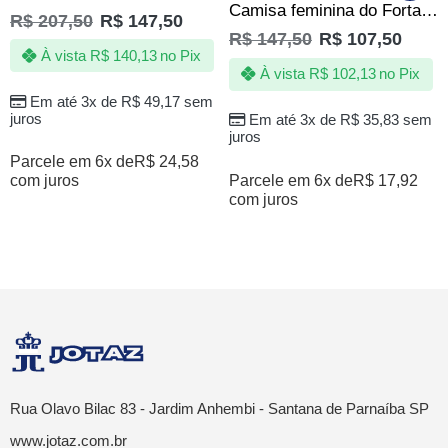
Camisa feminina do Fortaleza – Jotaz – Leão Celeste
R$
207,50
R$
147,50
R$
147,50
R$
107,50
À vista
R$
140,13
no Pix
À vista
R$
102,13
no Pix
Em até 3x de
R$
49,17
sem
juros
Em até 3x de
R$
35,83
sem
juros
Parcele em 6x de
R$
24,58
Parcele em 6x de
R$
17,92
com juros
com juros
Rua Olavo Bilac 83 - Jardim Anhembi - Santana de Parnaíba SP
www.jotaz.com.br