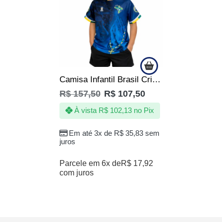
Camisa Infantil Brasil Criança Menino Menina Copa Azul
R$
157,50
R$
107,50
À vista
R$
102,13
no Pix
Em até 3x de
R$
35,83
sem
juros
Parcele em 6x de
R$
17,92
com juros