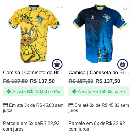
SALE
SALE
Camisa | Camiseta do Brasil – Jotaz – Canário Furioso – Masculino
Camisa | Camiseta do Brasil Copa – País do Futebol – Jotaz – Masculino
R$
197,50
R$
137,50
R$
157,50
R$
137,50
À vista
R$
130,63
no Pix
À vista
R$
130,63
no Pix
Em até 3x de
R$
45,83
sem
Em até 3x de
R$
45,83
sem
juros
juros
Parcele em 6x de
R$
22,92
Parcele em 6x de
R$
22,92
com juros
com juros