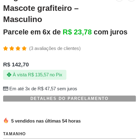
Mascote grafiteiro –
Masculino
Parcele em 6x de
R$
23,78
com juros
(
3
avaliações de clientes)
Avaliado
3
como
R$
142,70
5.00
de 5,
com
À vista
R$
135,57
no Pix
baseado
em
avaliações
Em até 3x de
R$
47,57
sem juros
de
clientes
DETALHES DO PARCELAMENTO
5 vendidos nas últimas 54 horas
TAMANHO