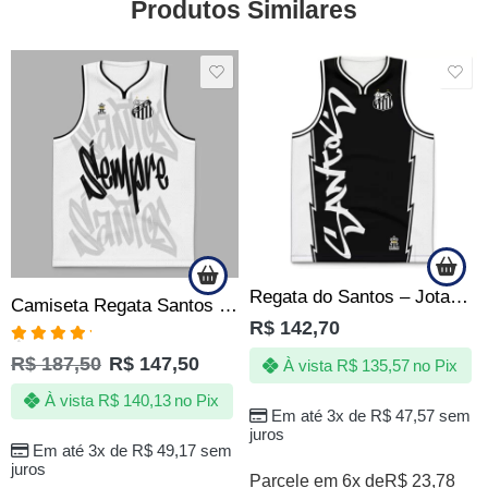
Produtos Similares
SALE
Regata do Santos – Jotaz – Grafite black – Masculino
Camiseta Regata Santos Sempre Santos Jotaz – Produto Oficial
R$
142,70
Avaliação
R$
187,50
R$
147,50
À vista
R$
135,57
no Pix
5.00
de 5
À vista
R$
140,13
no Pix
Em até 3x de
R$
47,57
sem
juros
Em até 3x de
R$
49,17
sem
juros
Parcele em 6x de
R$
23,78