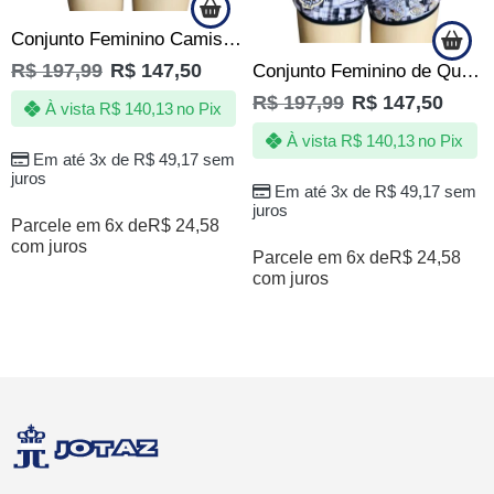
Conjunto Feminino Camiseta/Short Tia Patinhas Irmãs Metralha
R$
197,99
R$
147,50
Conjunto Feminino de Quebrada | Moto Só Grau e Corte Favela
R$
197,99
R$
147,50
À vista
R$
140,13
no Pix
À vista
R$
140,13
no Pix
Em até 3x de
R$
49,17
sem
juros
Em até 3x de
R$
49,17
sem
juros
Parcele em 6x de
R$
24,58
com juros
Parcele em 6x de
R$
24,58
com juros