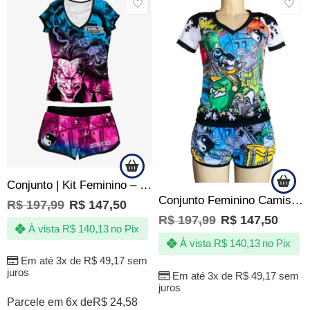
SALE
SALE
Conjunto | Kit Feminino – Coringa de Quebrada – Favela vive
Conjunto Feminino Camiseta/Short Tia Patinhas Irmãs Metralha
R$
197,99
R$
147,50
R$
197,99
R$
147,50
À vista
R$
140,13
no Pix
À vista
R$
140,13
no Pix
Em até 3x de
R$
49,17
sem
juros
Em até 3x de
R$
49,17
sem
juros
Parcele em 6x de
R$
24,58