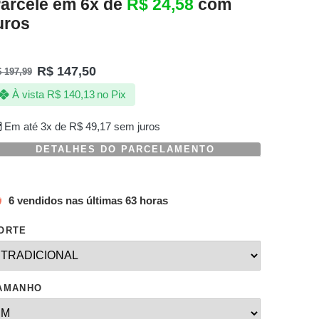
arcele em 6x de
R$
24,58
com
uros
R$
147,50
$
197,99
À vista
R$
140,13
no Pix
Em até 3x de
R$
49,17
sem juros
DETALHES DO PARCELAMENTO
6 vendidos nas últimas 63 horas
ORTE
AMANHO