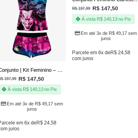
R$
147,50
R$
197,99
À vista
R$
140,13
no Pix
Em até 3x de
R$
49,17
sem
juros
Parcele em 6x de
R$
24,58
com juros
Conjunto | Kit Feminino – Coringa de Quebrada – Favela vive
R$
147,50
R$
197,99
À vista
R$
140,13
no Pix
Em até 3x de
R$
49,17
sem
juros
Parcele em 6x de
R$
24,58
com juros