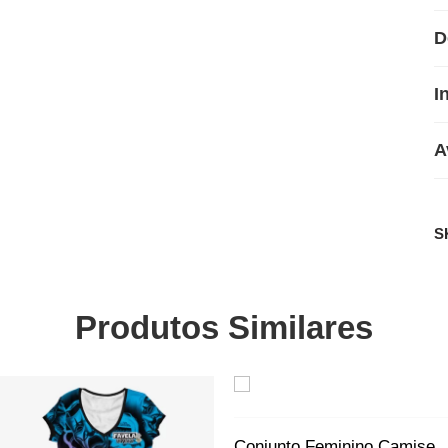
D
I
A
S
Produtos Similares
SALE
SALE
Conjunto Feminino Camiseta/Short Tia Patinhas