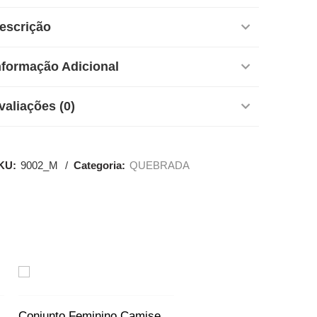
escrição
nformação Adicional
valiações (0)
KU:
9002_M
Categoria:
QUEBRADA
SALE
 Irmãs Metralha
Conjunto Feminino Camiseta/short Labareda 1000º Baile Favela