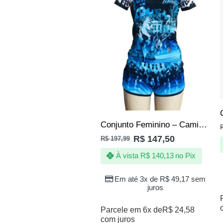
Conjunto Feminino – Camiseta/Short Baile de Munique
R$
147,50
R$
197,99
À vista
R$
140,13
no Pix
Em até 3x de
R$
49,17
sem
juros
Parcele em 6x de
R$
24,58
com juros