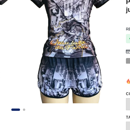
P
j
R
C
T