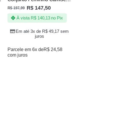
R$
147,50
R$
197,99
À vista
R$
140,13
no Pix
Em até 3x de
R$
49,17
sem
juros
Parcele em 6x de
R$
24,58
com juros