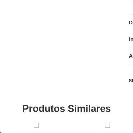
D
I
A
S
Produtos Similares
SALE
SALE