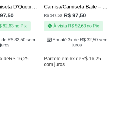
VENDI
Camisa/Camiseta D’Quebrada Milionário
Camisa/Camiseta Baile – DZ7 – Bega –
97,50
R$
97,50
R$
147,50
$
92,63
no Pix
À vista
R$
92,63
no Pix
x de
R$
32,50
sem
Em até 3x de
R$
32,50
sem
juros
juros
x de
R$
16,25
Parcele em 6x de
R$
16,25
com juros
R$
147,50
À vi
Em a