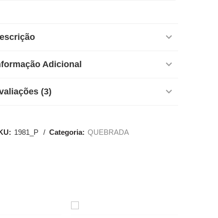
escrição
nformação Adicional
valiações (3)
KU:
1981_P
Categoria:
QUEBRADA
SALE
SALE