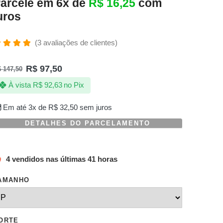
arcele em 6x de
R$
16,25
com
uros
(
3
avaliações de clientes)
valiado
omo
R$
97,50
$
147,50
.00
de 5,
om
À vista
R$
92,63
no Pix
aseado
m
valiações
Em até 3x de
R$
32,50
sem juros
e
lientes
DETALHES DO PARCELAMENTO
4 vendidos nas últimas 41 horas
AMANHO
ORTE