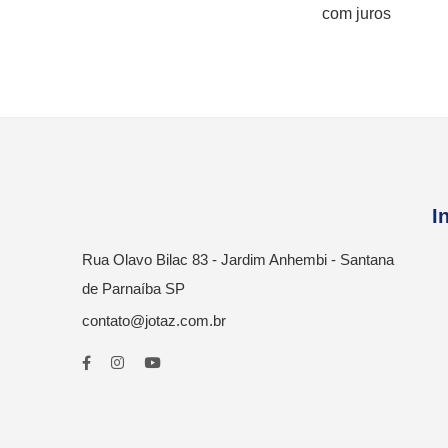
com juros
I
Rua Olavo Bilac 83 - Jardim Anhembi - Santana
de Parnaíba SP
contato@jotaz.com.br