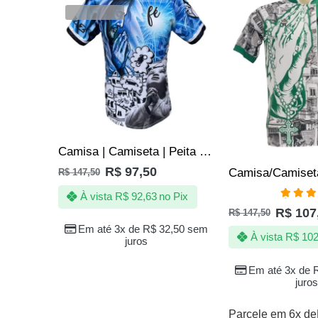
VENDIDOS
Camisa | Camiseta | Peita Reveillon na Quebrada – Ano Novo
R$
97,50
R$
147,50
À vista
R$
92,63
no Pix
Avali
R$
107
R$
147,50
5.00
de
Em até 3x de
R$
32,50
sem
À vista
R$
102
juros
Em até 3x de
juros
Parcele em 6x de