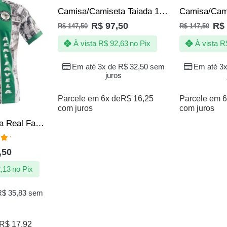
Camisa/Camiseta Taiada 1000 Grau – Irmãos Metralha – Grau
R$
97,50
R$
R$
147,50
R$
147,50
À vista
R$
92,63
no Pix
À vista
R
Em até 3x de
R$
32,50
sem
Em até 3
juros
Parcele em 6x de
R$
16,25
Parcele em 6
com juros
com juros
Camisa/Camiseta Real Favela – Comunidade – Periferia
ação
,50
 5
,13
no Pix
R$
35,83
sem
R$
17,92