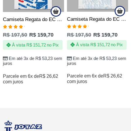
Camiseta Regata do EC Bahia BBMP Tricolor 1931 Produto Oficial
Camiseta Regata do EC Bahia Bora Bahea Produto Oficial
Avaliação
Avaliação
R$
197,50
R$
159,70
R$
197,50
R$
159,70
5.00
de 5
5.00
de 5
À vista
R$
151,72
no Pix
À vista
R$
151,72
no Pix
Em até 3x de
R$
53,23
sem
Em até 3x de
R$
53,23
sem
juros
juros
Parcele em 6x de
R$
26,62
Parcele em 6x de
R$
26,62
com juros
com juros