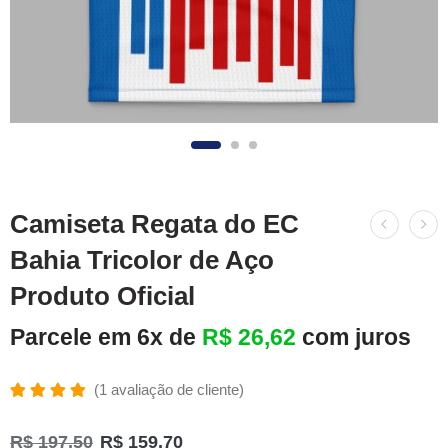
Camiseta Regata do EC
Bahia Tricolor de Aço
Produto Oficial
Parcele em 6x de
R$
26,62
com juros
(
1
avaliação de cliente)
Avaliado
1
como
R$
197,50
R$
159,70
5.00
de 5,