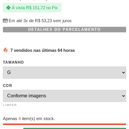
com
À vista
R$
151,72
no Pix
baseado
em
avaliação
Em até 3x de
R$
53,23
sem juros
de
cliente
DETALHES DO PARCELAMENTO
7 vendidos nas últimas 64 horas
TAMANHO
COR
LIMPAR
Apenas
4
item(s) em stock.