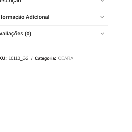
escrição
nformação Adicional
valiações (0)
KU:
10110_G2
Categoria:
CEARÁ