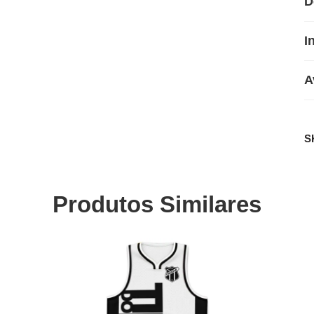
D
I
A
S
Produtos Similares
SALE