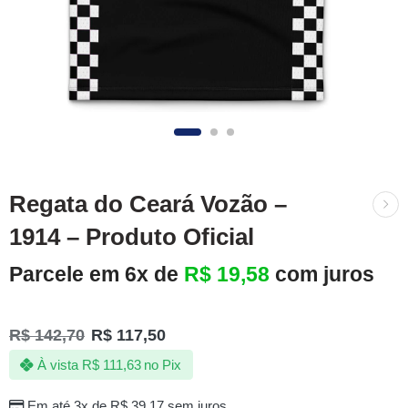
Regata do Ceará Vozão –
1914 – Produto Oficial
Parcele em 6x de
R$
19,58
com juros
R$
142,70
R$
117,50
À vista
R$
111,63
no Pix
Em até 3x de
R$
39,17
sem juros