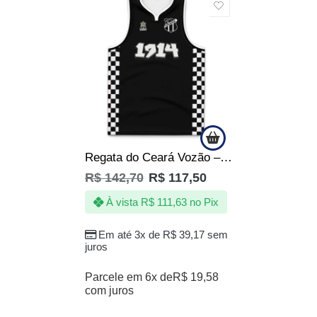
SALE
Regata do Ceará Vozão – 1914 – Produto Oficial
R$
142,70
R$
117,50
À vista
R$
111,63
no Pix
Em até 3x de
R$
39,17
sem
juros
Parcele em 6x de
R$
19,58
com juros