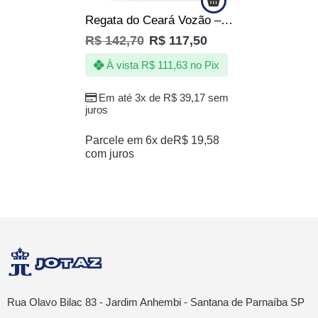
Regata do Ceará Vozão – 1914 – Produto Oficial
R$
142,70
R$
117,50
À vista
R$
111,63
no Pix
Em até 3x de
R$
39,17
sem
juros
Parcele em 6x de
R$
19,58
com juros
Rua Olavo Bilac 83 - Jardim Anhembi - Santana de Parnaíba SP