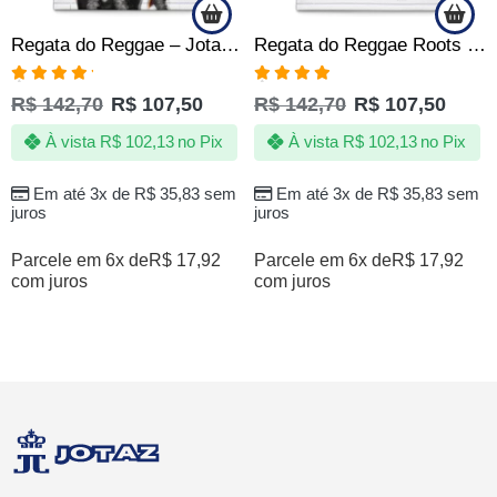
Regata do Reggae – Jotaz – Arte Bob Rastafari – Masculino
Regata do Reggae Roots Jamaica Branco Jotaz Masculino
Avaliação
Avaliação
R$
142,70
R$
107,50
R$
142,70
R$
107,50
5.00
de 5
4.83
de 5
À vista
R$
102,13
no Pix
À vista
R$
102,13
no Pix
Em até 3x de
R$
35,83
sem
Em até 3x de
R$
35,83
sem
juros
juros
Parcele em 6x de
R$
17,92
Parcele em 6x de
R$
17,92
com juros
com juros