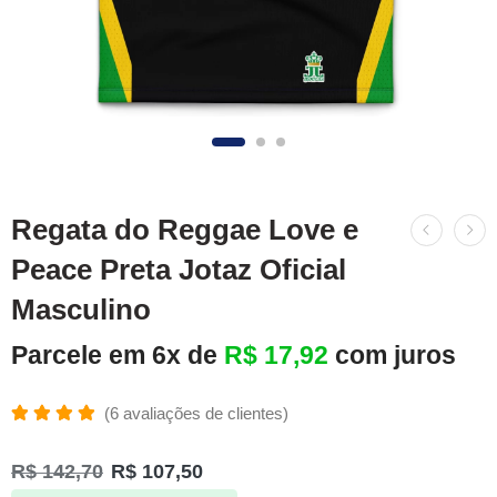
Regata do Reggae Love e
Peace Preta Jotaz Oficial
Masculino
Parcele em 6x de
R$
17,92
com juros
(
6
avaliações de clientes)
Avaliado
6
como
R$
142,70
R$
107,50
5.00
de 5,
com