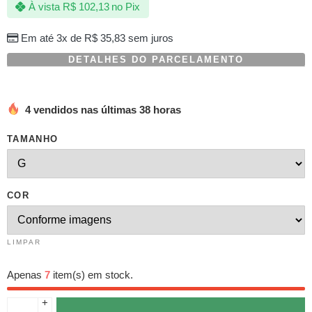
À vista
R$
102,13
no Pix
baseado
em
avaliações
Em até 3x de
R$
35,83
sem juros
de
clientes
DETALHES DO PARCELAMENTO
4 vendidos nas últimas 38 horas
TAMANHO
COR
LIMPAR
Apenas
7
item(s) em stock.
+