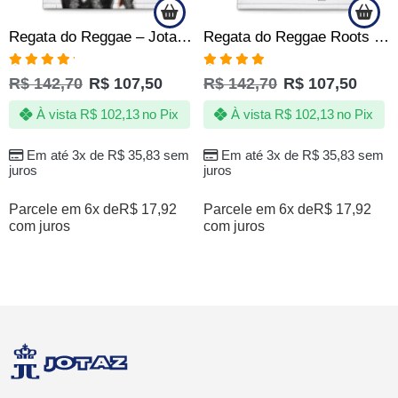
Regata do Reggae – Jotaz – Arte Bob Rastafari – Masculino
Regata do Reggae Roots Jamaica Branco Jotaz Masculino
Avaliação
Avaliação
R$
142,70
R$
107,50
R$
142,70
R$
107,50
5.00
de 5
4.83
de 5
À vista
R$
102,13
no Pix
À vista
R$
102,13
no Pix
Em até 3x de
R$
35,83
sem
Em até 3x de
R$
35,83
sem
juros
juros
Parcele em 6x de
R$
17,92
Parcele em 6x de
R$
17,92
com juros
com juros