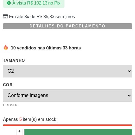
À vista
R$
102,13
no Pix
baseado
em
avaliações
Em até 3x de
R$
35,83
sem juros
de
clientes
DETALHES DO PARCELAMENTO
10 vendidos nas últimas 33 horas
TAMANHO
COR
LIMPAR
Apenas
5
item(s) em stock.
+