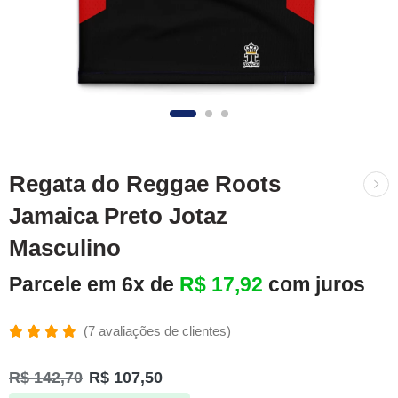
Regata do Reggae Roots
Jamaica Preto Jotaz
Masculino
Parcele em 6x de
R$
17,92
com juros
(
7
avaliações de clientes)
Avaliado
7
como
R$
142,70
R$
107,50
4.86
de 5,
com