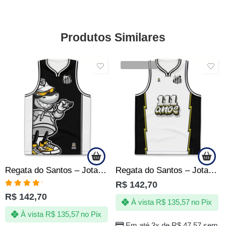
Produtos Similares
VENDIDOS
Regata do Santos – Jotaz – Mascote grafiteiro – Masculino
Regata do Santos – Jotaz – 111 anos de alegria – Masculino
R$
142,70
Avaliação
R$
142,70
5.00
de 5
À vista
R$
135,57
no Pix
À vista
R$
135,57
no Pix
Em até 3x de
R$
47,57
sem