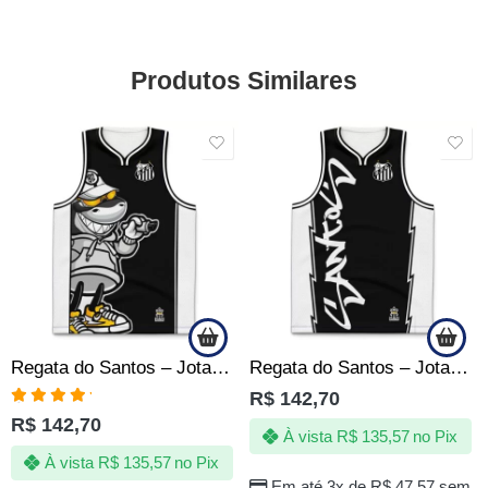
Produtos Similares
Regata do Santos – Jotaz – Mascote grafiteiro – Masculino
Regata do Santos – Jotaz – Grafite black – Masculino
R$
142,70
Avaliação
R$
142,70
5.00
de 5
À vista
R$
135,57
no Pix
À vista
R$
135,57
no Pix
Em até 3x de
R$
47,57
sem