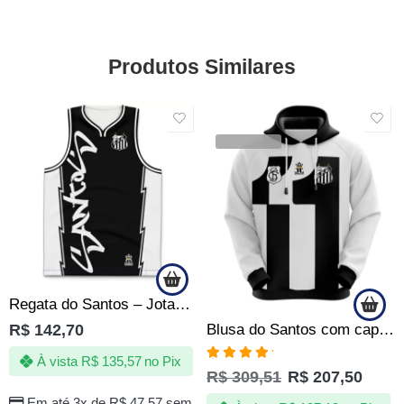
Produtos Similares
SALE
VENDIDOS
Regata do Santos – Jotaz – Grafite black – Masculino
Blusa do Santos com capuz – 111 anos – Produto Oficial – Masculino
R$
142,70
À vista
R$
135,57
no Pix
Avaliação
R$
309,51
R$
207,50
5.00
de 5
Em até 3x de
R$
47,57
sem