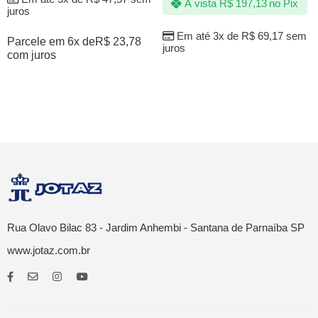
À vista
R$
197,13
no Pix
juros
Em até 3x de
R$
69,17
sem
Parcele em 6x de
R$
23,78
juros
com juros
Rua Olavo Bilac 83 - Jardim Anhembi - Santana de Parnaíba SP
www.jotaz.com.br