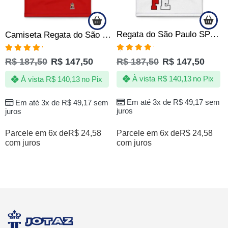
Regata do São Paulo SPFC Clube da Fé Quebrada Jotaz Oficial
Camiseta Regata do São Paulo SPFC Quebrada Jotaz Oficial
Avaliação
Avaliação
R$
187,50
R$
147,50
R$
187,50
R$
147,50
5.00
de 5
5.00
de 5
À vista
R$
140,13
no Pix
À vista
R$
140,13
no Pix
Em até 3x de
R$
49,17
sem
Em até 3x de
R$
49,17
sem
juros
juros
Parcele em 6x de
R$
24,58
Parcele em 6x de
R$
24,58
com juros
com juros