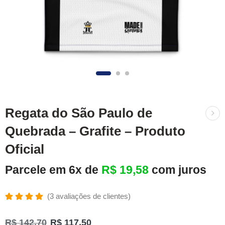
Regata do São Paulo de
Quebrada – Grafite – Produto
Oficial
Parcele em 6x de
R$
19,58
com juros
(
3
avaliações de clientes)
Avaliado
3
como
R$
142,70
R$
117,50
5.00
de 5,