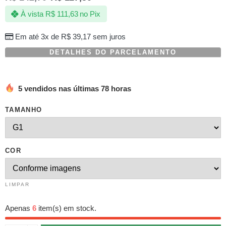
com
À vista
R$
111,63
no Pix
baseado
em
avaliações
Em até 3x de
R$
39,17
sem juros
de
clientes
DETALHES DO PARCELAMENTO
5 vendidos nas últimas 78 horas
TAMANHO
COR
LIMPAR
Apenas
6
item(s) em stock.