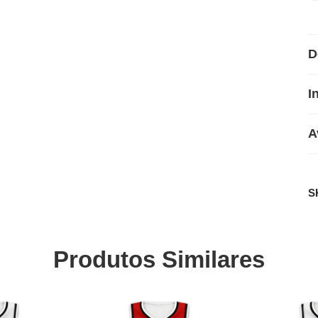
D
I
A
S
Produtos Similares
SALE
SALE