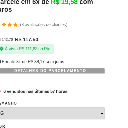
arcele em 6x de
R$
19,58
com
uros
(
3
avaliações de clientes)
valiado
omo
R$
117,50
$
142,70
.00
de 5,
om
À vista
R$
111,63
no Pix
aseado
m
valiações
Em até 3x de
R$
39,17
sem juros
e
lientes
DETALHES DO PARCELAMENTO
6 vendidos nas últimas 57 horas
AMANHO
OR