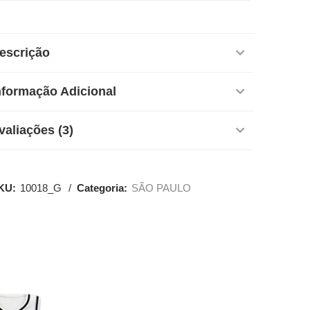
escrição
nformação Adicional
valiações (3)
KU:
10018_G
Categoria:
SÃO PAULO