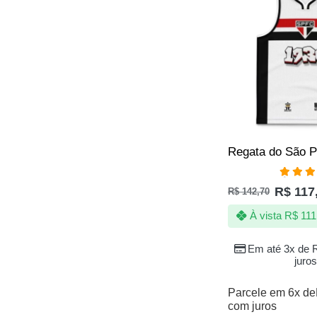
Avali
R$
117
R$
142,70
5.00
de
À vista
R$
111
Em até 3x de
juros
Parcele em 6x de
com juros