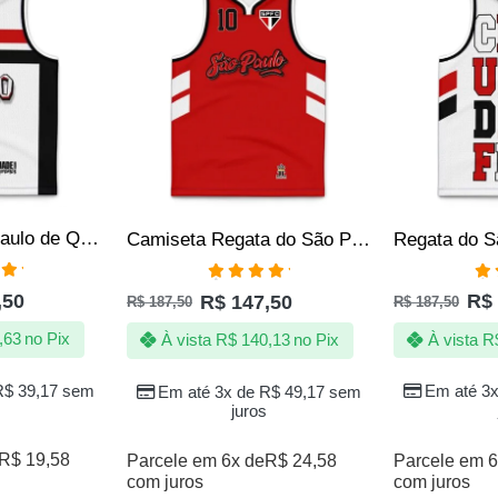
Regata do São Paulo de Quebrada – Grafite – Produto Oficial
Camiseta Regata do São Paulo SPFC Quebrada Jotaz Oficial
ação
Av
Avaliação
,50
R$
R$
147,50
R$
187,50
R$
187,50
 5
5.
5.00
de 5
,63
no Pix
À vista
R
À vista
R$
140,13
no Pix
R$
39,17
sem
Em até 3
Em até 3x de
R$
49,17
sem
juros
R$
19,58
Parcele em 6
Parcele em 6x de
R$
24,58
com juros
com juros