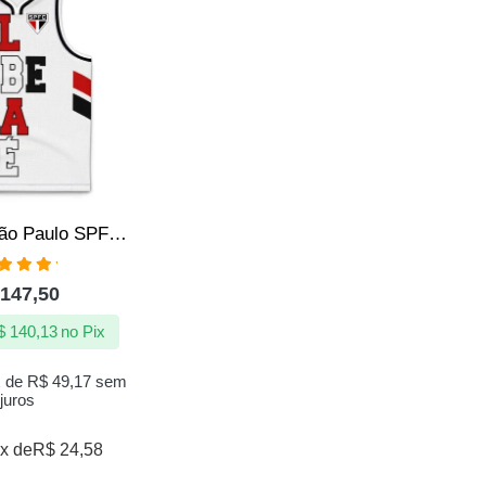
Regata do São Paulo SPFC Clube da Fé Quebrada Jotaz Oficial
aliação
147,50
00
de 5
$
140,13
no Pix
x de
R$
49,17
sem
juros
x de
R$
24,58