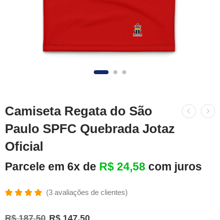
Camiseta Regata do São
Paulo SPFC Quebrada Jotaz
Oficial
Parcele em 6x de
R$
24,58
com juros
(
3
avaliações de clientes)
Avaliado
3
como
R$
187,50
R$
147,50
5.00
de 5,