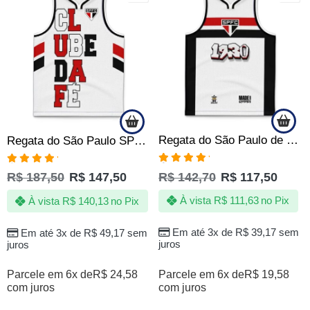
Regata do São Paulo de Quebrada – Grafite – Produto Oficial
Regata do São Paulo SPFC Clube da Fé Quebrada Jotaz Oficial
Avaliação
Avaliação
R$
142,70
R$
117,50
R$
187,50
R$
147,50
5.00
de 5
5.00
de 5
À vista
R$
111,63
no Pix
À vista
R$
140,13
no Pix
Em até 3x de
R$
39,17
sem
Em até 3x de
R$
49,17
sem
juros
juros
Parcele em 6x de
R$
19,58
Parcele em 6x de
R$
24,58
com juros
com juros