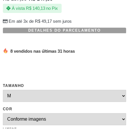
com
À vista
R$
140,13
no Pix
baseado
em
avaliações
Em até 3x de
R$
49,17
sem juros
de
clientes
DETALHES DO PARCELAMENTO
8 vendidos nas últimas 31 horas
TAMANHO
COR
LIMPAR