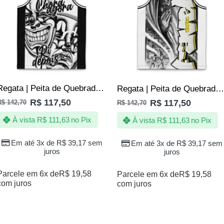
Regata | Peita de Quebrada Grafite Jotaz Masculino
Regata | Peita de Quebrada Grafite Jotaz Masculino
R$
117,50
R$
117,50
R$
142,70
R$
142,70
À vista
R$
111,63
no Pix
À vista
R$
111,63
no Pix
Em até 3x de
R$
39,17
sem
Em até 3x de
R$
39,17
sem
juros
juros
Parcele em 6x de
R$
19,58
Parcele em 6x de
R$
19,58
com juros
com juros