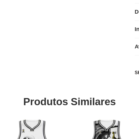
D
I
A
S
Produtos Similares
SALE
SALE