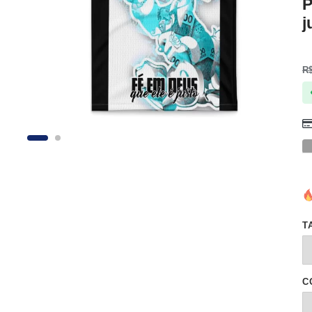
P
j
R
T
C