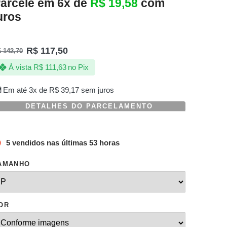
arcele em 6x de
R$
19,58
com
uros
R$
117,50
$
142,70
À vista
R$
111,63
no Pix
Em até 3x de
R$
39,17
sem juros
DETALHES DO PARCELAMENTO
5 vendidos nas últimas 53 horas
AMANHO
OR