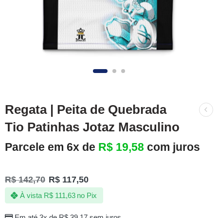
Regata | Peita de Quebrada
Tio Patinhas Jotaz Masculino
Parcele em 6x de
R$
19,58
com juros
R$
142,70
R$
117,50
À vista
R$
111,63
no Pix
Em até 3x de
R$
39,17
sem juros