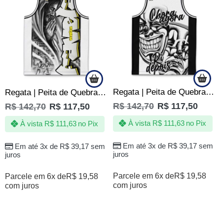
Regata | Peita de Quebrada Grafite Jotaz Masculino
Regata | Peita de Quebrada Grafite Jotaz Masculino
R$
142,70
R$
117,50
R$
142,70
R$
117,50
À vista
R$
111,63
no Pix
À vista
R$
111,63
no Pix
Em até 3x de
R$
39,17
sem
Em até 3x de
R$
39,17
sem
juros
juros
Parcele em 6x de
R$
19,58
Parcele em 6x de
R$
19,58
com juros
com juros