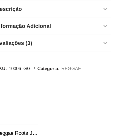
escrição
nformação Adicional
valiações (3)
KU:
10006_GG
Categoria:
REGGAE
Regata do Reggae Roots Jamaica Branco Jotaz Masculino