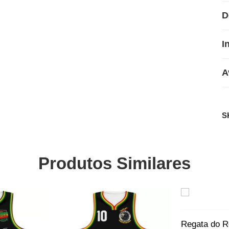
D
I
A
S
Produtos Similares
SALE
SALE