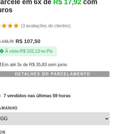
arcele em 6x de
R$
17,92
com
uros
(
3
avaliações de clientes)
valiado
omo
R$
107,50
$
142,70
.00
de 5,
om
À vista
R$
102,13
no Pix
aseado
m
valiações
Em até 3x de
R$
35,83
sem juros
e
lientes
DETALHES DO PARCELAMENTO
7 vendidos nas últimas 59 horas
AMANHO
OR