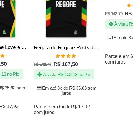
Av
R$
R$
142,70
4.
À vista
R
Em até 3
Regata do Reggae Love e Peace Preta Jotaz Oficial Masculino
Regata do Reggae Roots Jamaica Preto Jotaz Masculino
Parcele em 6
com juros
ação
Avaliação
,50
R$
107,50
R$
142,70
 5
4.86
de 5
,13
no Pix
À vista
R$
102,13
no Pix
R$
35,83
sem
Em até 3x de
R$
35,83
sem
juros
R$
17,92
Parcele em 6x de
R$
17,92
com juros