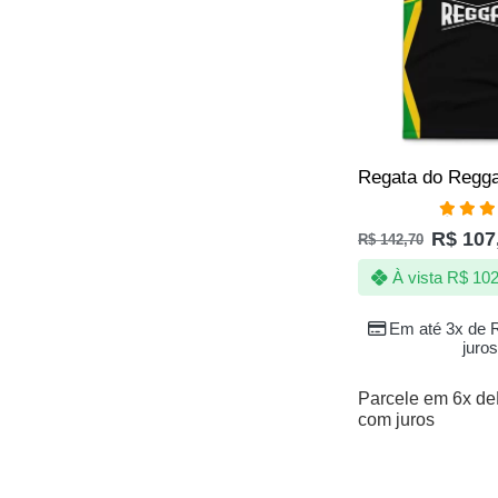
Avali
R$
107
R$
142,70
5.00
de
À vista
R$
102
Em até 3x de
juros
Parcele em 6x de
com juros