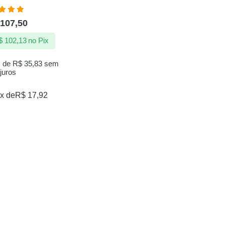
aliação
107,50
83
de 5
$
102,13
no Pix
x de
R$
35,83
sem
juros
x de
R$
17,92