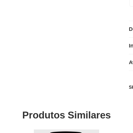
D
I
A
S
Produtos Similares