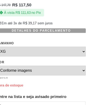
R$
117,50
$
147,70
À vista
R$
111,63
no Pix
Em até 3x de
R$
39,17
sem juros
DETALHES DO PARCELAMENTO
AMANHO
OR
IMPAR
ora de estoque
ntre na lista e seja avisado primeiro