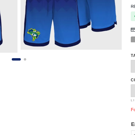
R
T
C
L
F
E