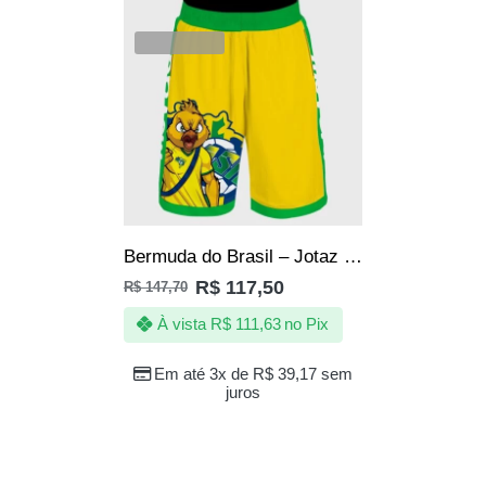
SALE
VENDIDOS
Bermuda do Brasil – Jotaz – Canário furioso – copa – Masculino
R$
117,50
R$
147,70
À vista
R$
111,63
no Pix
Em até 3x de
R$
39,17
sem
juros