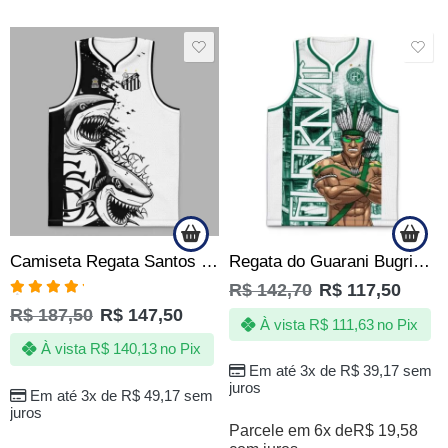
SALE
SALE
Regata do Guarani Bugrino de Quebrada Produto Oficial
Camiseta Regata Santos Peixe Tubarão – Produto Oficial
R$
142,70
R$
117,50
Avaliação
R$
187,50
R$
147,50
5.00
de 5
À vista
R$
111,63
no Pix
À vista
R$
140,13
no Pix
Em até 3x de
R$
39,17
sem
juros
Em até 3x de
R$
49,17
sem
juros
Parcele em 6x de
R$
19,58