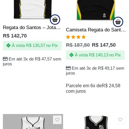
Regata do Santos – Jotaz – 111 anos de alegria – Masculino
Camiseta Regata do Santos Reggae Jamaica – Produto Oficial
R$
142,70
Avaliação
R$
187,50
R$
147,50
À vista
R$
135,57
no Pix
4.80
de 5
À vista
R$
140,13
no Pix
Em até 3x de
R$
47,57
sem
juros
Em até 3x de
R$
49,17
sem
juros
Parcele em 6x de
R$
24,58
com juros
SALE