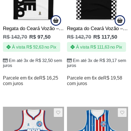
Regata do Ceará Vozão – Time do Povo – Produto Oficial
Regata do Ceará Vozão – 1914 – Produto Oficial
R$
142,70
R$
97,50
R$
142,70
R$
117,50
À vista
R$
92,63
no Pix
À vista
R$
111,63
no Pix
Em até 3x de
R$
32,50
sem
Em até 3x de
R$
39,17
sem
juros
juros
Parcele em 6x de
R$
16,25
Parcele em 6x de
R$
19,58
com juros
com juros
SALE
SALE