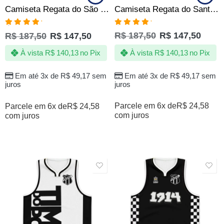
Camiseta Regata do Santos Reggae Jotaz – Produto Oficial
Camiseta Regata do São Paulo SPFC Quebrada Jotaz Oficial
Avaliação
Avaliação
R$
187,50
R$
147,50
R$
187,50
R$
147,50
5.00
de 5
5.00
de 5
À vista
R$
140,13
no Pix
À vista
R$
140,13
no Pix
Em até 3x de
R$
49,17
sem
Em até 3x de
R$
49,17
sem
juros
juros
Parcele em 6x de
R$
24,58
Parcele em 6x de
R$
24,58
com juros
com juros
SALE
SALE