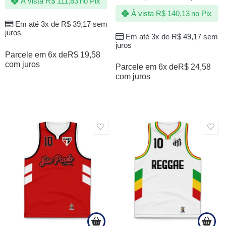
À vista
R$
111,63
no Pix
À vista
R$
140,13
no Pix
Em até 3x de
R$
39,17
sem
juros
Em até 3x de
R$
49,17
sem
juros
Parcele em 6x de
R$
19,58
com juros
Parcele em 6x de
R$
24,58
com juros
SALE
SALE