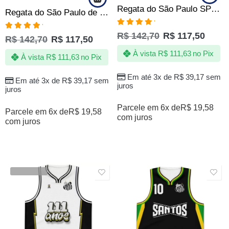
Regata do São Paulo SPFC Vovô de Quebrada Produto Oficial
Regata do São Paulo de Quebrada – Grafite – Produto Oficial
Avaliação
R$
142,70
R$
117,50
Avaliação
R$
142,70
R$
117,50
5.00
de 5
5.00
de 5
À vista
R$
111,63
no Pix
À vista
R$
111,63
no Pix
Em até 3x de
R$
39,17
sem
Em até 3x de
R$
39,17
sem
juros
juros
Parcele em 6x de
R$
19,58
Parcele em 6x de
R$
19,58
com juros
com juros
VENDIDOS
SALE