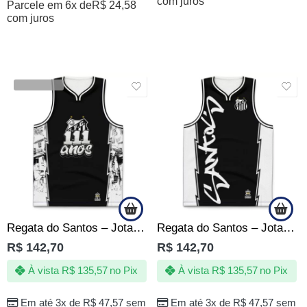
com juros
Parcele em 6x de
R$
24,58
com juros
VENDIDOS
Regata do Santos – Jotaz – 111 anos – Blackout – Masculino
Regata do Santos – Jotaz – Grafite black – Masculino
R$
142,70
R$
142,70
À vista
R$
135,57
no Pix
À vista
R$
135,57
no Pix
Em até 3x de
R$
47,57
sem
Em até 3x de
R$
47,57
sem