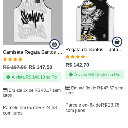
Regata do Santos – Jotaz – Mascote grafiteiro – Masculino
Camiseta Regata Santos Sempre Santos Jotaz – Produto Oficial
Avaliação
R$
142,70
Avaliação
5.00
de 5
R$
187,50
R$
147,50
5.00
de 5
À vista
R$
135,57
no Pix
À vista
R$
140,13
no Pix
Em até 3x de
R$
47,57
sem
Em até 3x de
R$
49,17
sem
juros
juros
Parcele em 6x de
R$
23,78
Parcele em 6x de
R$
24,58
com juros
com juros