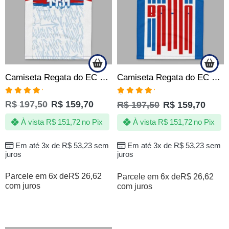
Camiseta Regata do EC Bahia BBMP Tricolor 1931 Produto Oficial
Camiseta Regata do EC Bahia Tricolor de Aço Produto Oficial
Avaliação
Avaliação
R$
197,50
R$
159,70
R$
197,50
R$
159,70
5.00
de 5
5.00
de 5
À vista
R$
151,72
no Pix
À vista
R$
151,72
no Pix
Em até 3x de
R$
53,23
sem
Em até 3x de
R$
53,23
sem
juros
juros
Parcele em 6x de
R$
26,62
Parcele em 6x de
R$
26,62
com juros
com juros