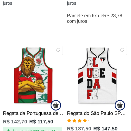
juros
juros
Parcele em 6x de
R$
23,78
com juros
SALE
SALE
Regata da Portuguesa de Quebrada Leão Rei Produto Oficial
Regata do São Paulo SPFC Clube da Fé Quebrada Jotaz Oficial
R$
142,70
R$
117,50
Avaliação
R$
187,50
R$
147,50
5.00
de 5