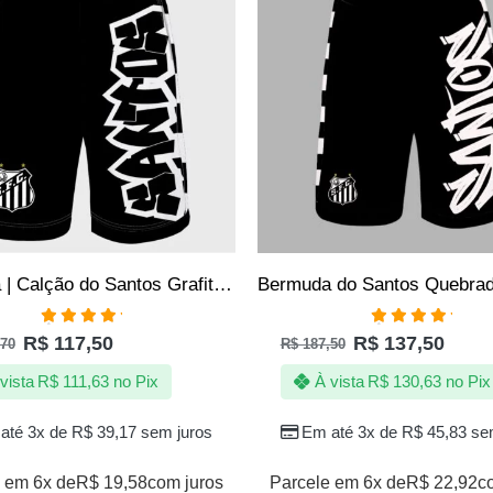
Bermuda | Calção do Santos Grafite – Jotaz – Produto Oficial – Masculino
Avaliação
Avaliação
R$
117,50
R$
137,50
70
R$
187,50
5.00
de 5
5.00
de 5
vista
R$
111,63
no Pix
À vista
R$
130,63
no Pix
até 3x de
R$
39,17
sem juros
Em até 3x de
R$
45,83
sem
 em 6x de
R$
19,58
com juros
Parcele em 6x de
R$
22,92
c