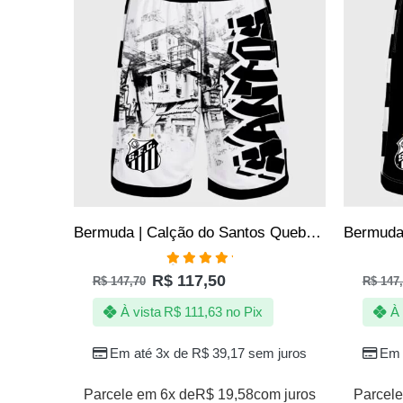
Bermuda | Calção do Santos Quebrada – Jotaz – Produto Oficial – Masculino
Avaliação
R$
117,50
R$
147,70
R$
147,
5.00
de 5
À vista
R$
111,63
no Pix
À 
Em até 3x de
R$
39,17
sem juros
Em 
Parcele em 6x de
R$
19,58
com juros
Parcele