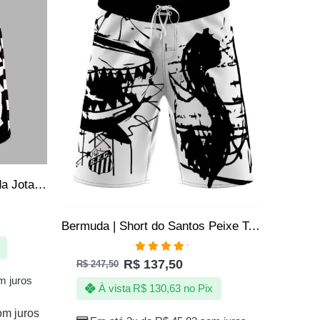
Bermuda do Santos Quebrada Jotaz Produto Oficial Masculino
Bermuda | Short do Santos Peixe Tactel Elastano – Peixe Devorador – Oficial
Avaliação
R$
137,50
R$
247,50
5.00
de 5
 juros
À vista
R$
130,63
no Pix
om juros