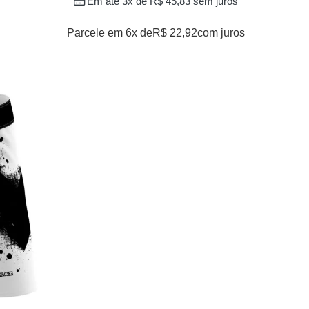
Em até 3x de
R$
45,83
sem juros
Parcele em 6x de
R$
22,92
com juros