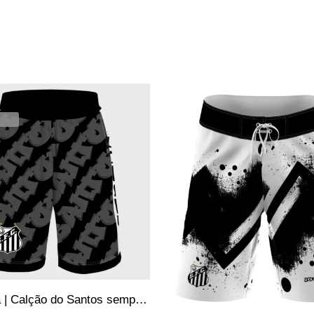
SALE
DOS
Bermuda | Calção do Santos sempre Santos – Jotaz – Produto Oficial – Masculino