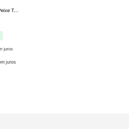
Bermuda | Short do Santos Peixe Tactel Elastano Oficial
 juros
om juros