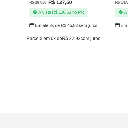
R$
137,50
R$
187,50
R$
147,
À vista
R$
130,63
no Pix
À 
Em até 3x de
R$
45,83
sem juros
Em 
Parcele em 6x de
R$
22,92
com juros