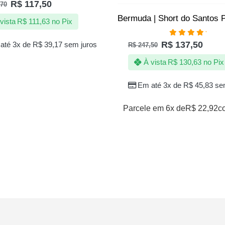
R$
117,50
70
vista
R$
111,63
no Pix
Avaliação
R$
137,50
até 3x de
R$
39,17
sem juros
R$
247,50
5.00
de 5
À vista
R$
130,63
no Pix
Em até 3x de
R$
45,83
sem
Parcele em 6x de
R$
22,92
c